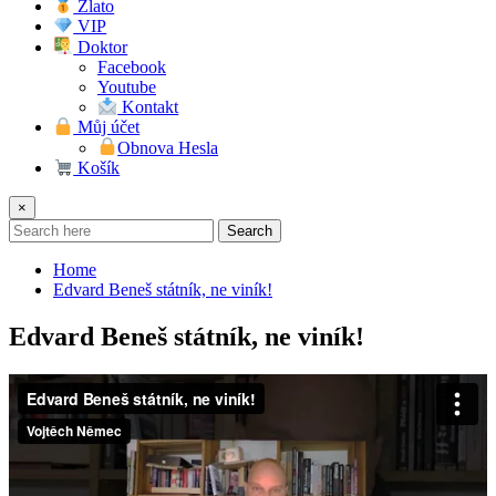
Zlato
VIP
Doktor
Facebook
Youtube
Kontakt
Můj účet
Obnova Hesla
Košík
×
Search
Home
Edvard Beneš státník, ne viník!
Edvard Beneš státník, ne viník!