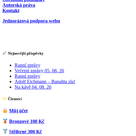
Autorská práva
Kontakt
Jednorázová podpora webu
Nejnovější příspěvky
Ranní zprávy
Večerní zprávy 05. 08. 26
Ranní zprávy
Adolf Eichmann – Banalita zla!
Na kávě 04. 08. 26
Členství
Můj účet
Bronzové 100 Kč
Stříbrné 300 Kč