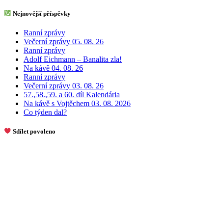
Nejnovější příspěvky
Ranní zprávy
Večerní zprávy 05. 08. 26
Ranní zprávy
Adolf Eichmann – Banalita zla!
Na kávě 04. 08. 26
Ranní zprávy
Večerní zprávy 03. 08. 26
57.,58.,59. a 60. díl Kalendária
Na kávě s Vojtěchem 03. 08. 2026
Co týden dal?
Sdílet povoleno