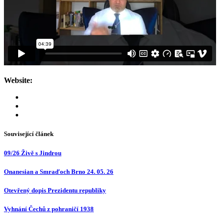
Website:
Související článek
09/26 Živě s Jindrou
Onanesian a Smraďoch Brno 24. 05. 26
Otevřený dopis Prezidentu republiky
Vyhnání Čechů z pohraničí 1938