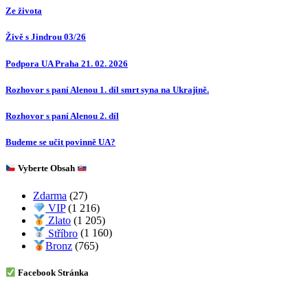
Ze života
Živě s Jindrou 03/26
Podpora UA Praha 21. 02. 2026
Rozhovor s paní Alenou 1. díl smrt syna na Ukrajině.
Rozhovor s paní Alenou 2. díl
Budeme se učit povinně UA?
Vyberte Obsah
Zdarma
(27)
VIP
(1 216)
Zlato
(1 205)
Stříbro
(1 160)
Bronz
(765)
Facebook Stránka