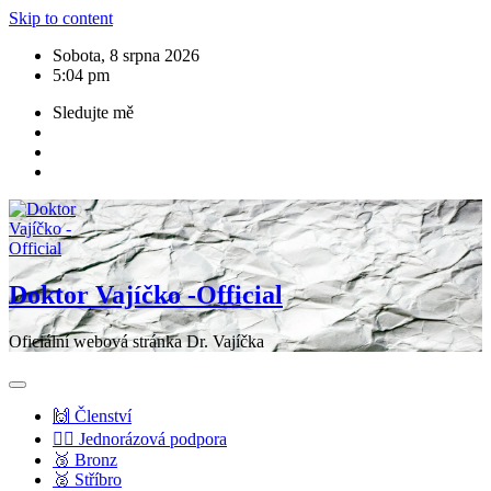
Skip to content
Sobota, 8 srpna 2026
5:04 pm
Sledujte mě
Doktor Vajíčko -Official
Oficiální webová stránka Dr. Vajíčka
🙌 Členství
💁‍♂️ Jednorázová podpora
🥉 Bronz
🥈 Stříbro