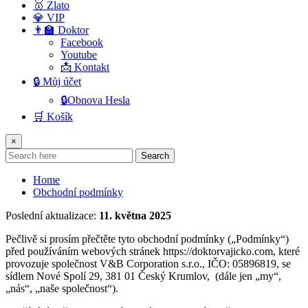
🥇 Zlato
💎 VIP
👨‍🏫 Doktor
Facebook
Youtube
📩 Kontakt
🔒 Můj účet
🔒Obnova Hesla
🛒 Košík
×
Search
Home
Obchodní podmínky
Poslední aktualizace:
11. května 2025
Pečlivě si prosím přečtěte tyto obchodní podmínky („Podmínky“)
před používáním webových stránek https://doktorvajicko.com, které
provozuje společnost V&B Corporation s.r.o., IČO: 05896819, se
sídlem Nové Spolí 29, 381 01 Český Krumlov, (dále jen „my“,
„nás“, „naše společnost“).