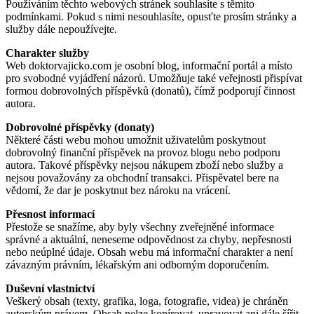
Používáním těchto webových stránek souhlasíte s těmito
podmínkami. Pokud s nimi nesouhlasíte, opusťte prosím stránky a
služby dále nepoužívejte.
Charakter služby
Web doktorvajicko.com je osobní blog, informační portál a místo
pro svobodné vyjádření názorů. Umožňuje také veřejnosti přispívat
formou dobrovolných příspěvků (donatů), čímž podporují činnost
autora.
Dobrovolné příspěvky (donaty)
Některé části webu mohou umožnit uživatelům poskytnout
dobrovolný finanční příspěvek na provoz blogu nebo podporu
autora. Takové příspěvky nejsou nákupem zboží nebo služby a
nejsou považovány za obchodní transakci. Přispěvatel bere na
vědomí, že dar je poskytnut bez nároku na vrácení.
Přesnost informací
Přestože se snažíme, aby byly všechny zveřejněné informace
správné a aktuální, neneseme odpovědnost za chyby, nepřesnosti
nebo neúplné údaje. Obsah webu má informační charakter a není
závazným právním, lékařským ani odborným doporučením.
Duševní vlastnictví
Veškerý obsah (texty, grafika, loga, fotografie, videa) je chráněn
autorským právem. Obsah nelze kopírovat, upravovat ani dále šířit