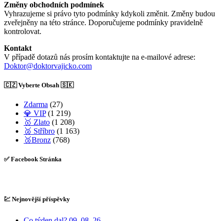
Změny obchodních podmínek
Vyhrazujeme si právo tyto podmínky kdykoli změnit. Změny budou
zveřejněny na této stránce. Doporučujeme podmínky pravidelně
kontrolovat.
Kontakt
V případě dotazů nás prosím kontaktujte na e-mailové adrese:
Doktor@doktorvajicko.com
🇨🇿 Vyberte Obsah 🇸🇰
Zdarma
(27)
💎 VIP
(1 219)
🥇 Zlato
(1 208)
🥈 Stříbro
(1 163)
🥉Bronz
(768)
✅ Facebook Stránka
💹 Nejnovější příspěvky
Co týden dal? 09. 08. 26