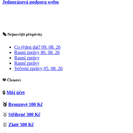
Jednorázová podpora webu
🗞️ Nejnovější příspěvky
Co týden dal? 09. 08. 26
Ranní zprávy 80. 08. 26
Ranní zprávy
Ranní zprávy
Večerní zprávy 05. 08. 26
🫶 Členství
🔒
Můj účet
🥉
Bronzové 100 Kč
🥈
Stříbrné 300 Kč
🥇
Zlaté 500 Kč