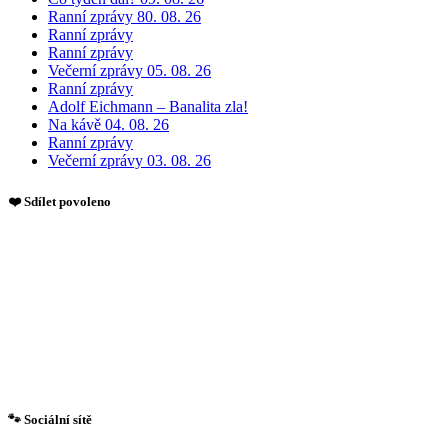
Ranní zprávy 80. 08. 26
Ranní zprávy
Ranní zprávy
Večerní zprávy 05. 08. 26
Ranní zprávy
Adolf Eichmann – Banalita zla!
Na kávě 04. 08. 26
Ranní zprávy
Večerní zprávy 03. 08. 26
❤️ Sdílet povoleno
🐾 Sociální sítě