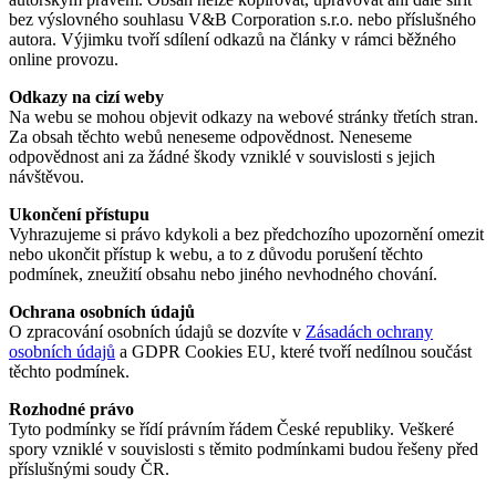
bez výslovného souhlasu V&B Corporation s.r.o. nebo příslušného
autora. Výjimku tvoří sdílení odkazů na články v rámci běžného
online provozu.
Odkazy na cizí weby
Na webu se mohou objevit odkazy na webové stránky třetích stran.
Za obsah těchto webů neneseme odpovědnost. Neneseme
odpovědnost ani za žádné škody vzniklé v souvislosti s jejich
návštěvou.
Ukončení přístupu
Vyhrazujeme si právo kdykoli a bez předchozího upozornění omezit
nebo ukončit přístup k webu, a to z důvodu porušení těchto
podmínek, zneužití obsahu nebo jiného nevhodného chování.
Ochrana osobních údajů
O zpracování osobních údajů se dozvíte v
Zásadách ochrany
osobních údajů
a GDPR Cookies EU, které tvoří nedílnou součást
těchto podmínek.
Rozhodné právo
Tyto podmínky se řídí právním řádem České republiky. Veškeré
spory vzniklé v souvislosti s těmito podmínkami budou řešeny před
příslušnými soudy ČR.