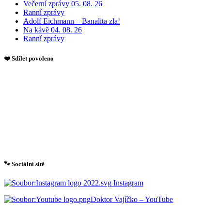
Večerní zprávy 05. 08. 26
Ranní zprávy
Adolf Eichmann – Banalita zla!
Na kávě 04. 08. 26
Ranní zprávy
❤️ Sdílet povoleno
🐾 Sociální sítě
Instagram
Doktor Vajíčko – YouTube