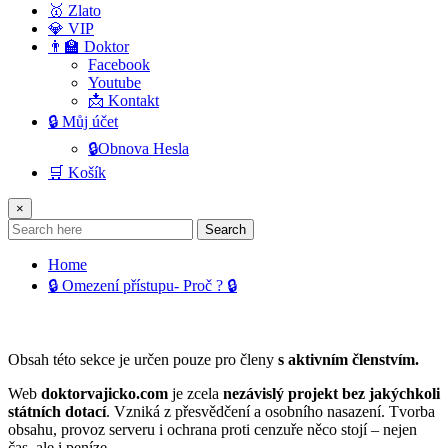
🥇 Zlato
💎 VIP
👨‍🏫 Doktor
Facebook
Youtube
📩 Kontakt
🔒 Můj účet
🔒Obnova Hesla
🛒 Košík
×
Search
Home
🔒 Omezení přístupu- Proč ? 🔒
Obsah této sekce je určen pouze pro členy
s aktivním členstvím.
Web
doktorvajicko.com
je zcela
nezávislý projekt bez jakýchkoli
státních dotací
. Vzniká z přesvědčení a osobního nasazení. Tvorba
obsahu, provoz serveru i ochrana proti cenzuře něco stojí – nejen
čas, ale i peníze.