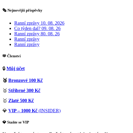
🗞️ Nejnovější příspěvky
Ranní zprávy 10. 08. 2026
Co týden dal? 09. 08. 26
Ranní zprávy 80. 08. 26
Ranní zprávy
Ranní zprávy
🫶 Členství
🔒
Můj účet
🥉
Bronzové 100 Kč
🥈
Stříbrné 300 Kč
🥇
Zlaté 500 Kč
💎
VIP – 1000 Kč
(INSIDER)
💎 Staňte se VIP