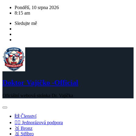
Skip
Pondělí, 10 srpna 2026
to
8:15 am
content
Sledujte mě
Doktor Vajíčko -Official
Oficiální webová stránka Dr. Vajíčka
🙌 Členství
💁‍♂️ Jednorázová podpora
🥉 Bronz
🥈 Stříbro