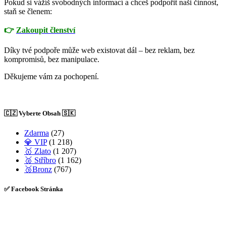
Pokud si vážíš svobodných informací a chceš podpořit naši činnost,
staň se členem:
👉
Zakoupit členství
Díky tvé podpoře může web existovat dál – bez reklam, bez
kompromisů, bez manipulace.
Děkujeme vám za pochopení.
🇨🇿 Vyberte Obsah 🇸🇰
Zdarma
(27)
💎 VIP
(1 218)
🥇 Zlato
(1 207)
🥈 Stříbro
(1 162)
🥉Bronz
(767)
✅ Facebook Stránka