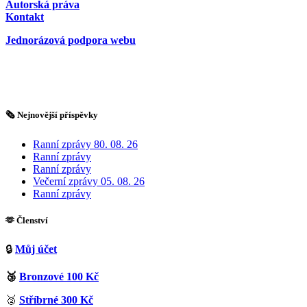
Autorská práva
Kontakt
Jednorázová podpora webu
🗞️ Nejnovější příspěvky
Ranní zprávy 80. 08. 26
Ranní zprávy
Ranní zprávy
Večerní zprávy 05. 08. 26
Ranní zprávy
🫶 Členství
🔒
Můj účet
🥉
Bronzové 100 Kč
🥈
Stříbrné 300 Kč