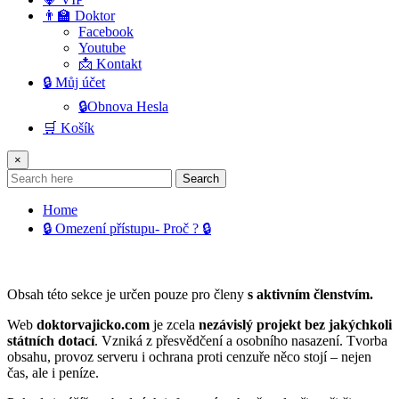
👨‍🏫 Doktor
Facebook
Youtube
📩 Kontakt
🔒 Můj účet
🔒Obnova Hesla
🛒 Košík
×
Search
Home
🔒 Omezení přístupu- Proč ? 🔒
Obsah této sekce je určen pouze pro členy
s aktivním členstvím.
Web
doktorvajicko.com
je zcela
nezávislý projekt bez jakýchkoli
státních dotací
. Vzniká z přesvědčení a osobního nasazení. Tvorba
obsahu, provoz serveru i ochrana proti cenzuře něco stojí – nejen
čas, ale i peníze.