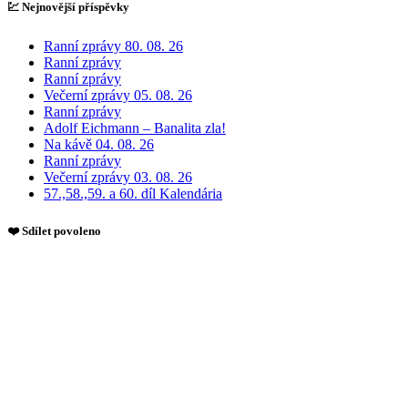
💹 Nejnovější příspěvky
Ranní zprávy 80. 08. 26
Ranní zprávy
Ranní zprávy
Večerní zprávy 05. 08. 26
Ranní zprávy
Adolf Eichmann – Banalita zla!
Na kávě 04. 08. 26
Ranní zprávy
Večerní zprávy 03. 08. 26
57.,58.,59. a 60. díl Kalendária
❤️ Sdílet povoleno