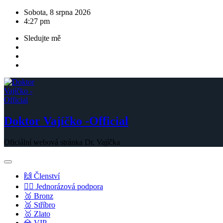
Skip
Sobota, 8 srpna 2026
to
4:27 pm
content
Sledujte mě
Doktor Vajíčko -Official
Oficiální webová stránka Dr. Vajíčka
🙌 Členství
💁‍♂️ Jednorázová podpora
🥉 Bronz
🥈 Stříbro
🥇 Zlato
💎 VIP