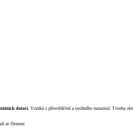
státních dotací
. Vzniká z přesvědčení a osobního nasazení. Tvorba obsa
taň se členem: