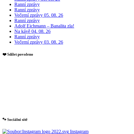
Ranní zprávy
Ranní zprávy
Večerní zprávy 05. 08. 26
Ranní zprávy
Adolf Eichmann – Banalita zla!
Na kávě 04. 08. 26
Ranní zprávy
Večerní zprávy 03. 08. 26
❤️ Sdílet povoleno
🐾 Sociální sítě
Instagram