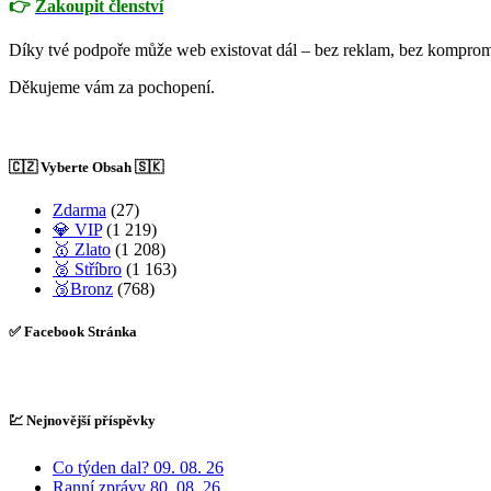
👉
Zakoupit členství
Díky tvé podpoře může web existovat dál – bez reklam, bez komprom
Děkujeme vám za pochopení.
🇨🇿 Vyberte Obsah 🇸🇰
Zdarma
(27)
💎 VIP
(1 219)
🥇 Zlato
(1 208)
🥈 Stříbro
(1 163)
🥉Bronz
(768)
✅ Facebook Stránka
💹 Nejnovější příspěvky
Co týden dal? 09. 08. 26
Ranní zprávy 80. 08. 26