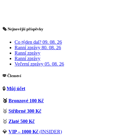
🗞️ Nejnovější příspěvky
Co týden dal? 09. 08. 26
Ranní zprávy 80. 08. 26
Ranní zprávy
Ranní zprávy
Večerní zprávy 05. 08. 26
🫶 Členství
🔒
Můj účet
🥉
Bronzové 100 Kč
🥈
Stříbrné 300 Kč
🥇
Zlaté 500 Kč
💎
VIP – 1000 Kč
(INSIDER)