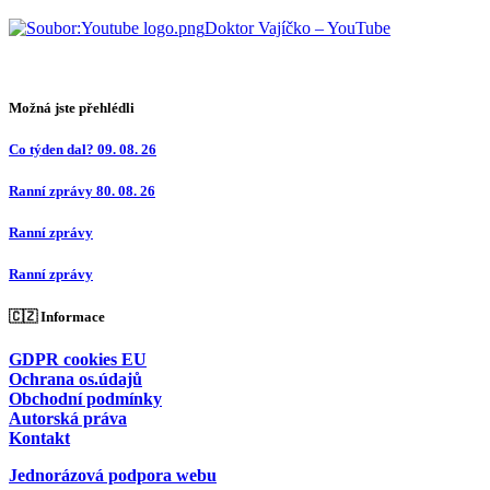
Doktor Vajíčko – YouTube
Možná jste přehlédli
Co týden dal? 09. 08. 26
Ranní zprávy 80. 08. 26
Ranní zprávy
Ranní zprávy
🇨🇿 Informace
GDPR cookies EU
Ochrana os.údajů
Obchodní podmínky
Autorská práva
Kontakt
Jednorázová podpora webu