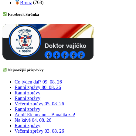
Bronz
(768)
Facebook Stránka
Nejnovější příspěvky
Co týden dal? 09. 08. 26
Ranní zprávy 80. 08. 26
Ranní zprávy
Ranní zprávy
Večerní zprávy 05. 08. 26
Ranní zprávy
Adolf Eichmann – Banalita zla!
Na kávě 04. 08. 26
Ranní zprávy
Večerní zprávy 03. 08. 26