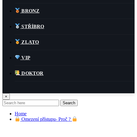
BRONZ
STŘÍBRO
ZLATO
VIP
DOKTOR
Facebook
×
Search
Youtube
Home
Omezení přístupu- Proč ?
Kontakt