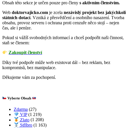
MŮJ ÚČET
Obsah této sekce je určen pouze pro členy
s aktivním členstvím.
Web
doktorvajicko.com
je zcela
nezávislý projekt bez jakýchkoli
Obnova Hesla
státních dotací
. Vzniká z přesvědčení a osobního nasazení. Tvorba
obsahu, provoz serveru i ochrana proti cenzuře něco stojí – nejen
čas, ale i peníze.
KOŠÍK
Pokud si vážíš svobodných informací a chceš podpořit naši činnost,
staň se členem:
Zakoupit členství
Díky tvé podpoře může web existovat dál – bez reklam, bez
kompromisů, bez manipulace.
Děkujeme vám za pochopení.
Vyberte Obsah
Zdarma
(27)
VIP
(1 219)
Zlato
(1 208)
Stříbro
(1 163)