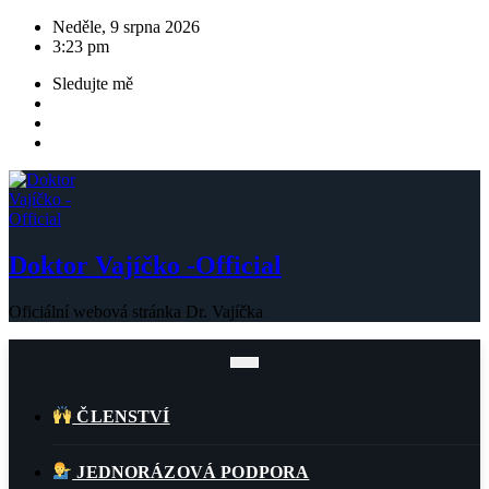
Skip
Neděle, 9 srpna 2026
to
3:23 pm
content
Sledujte mě
Doktor Vajíčko -Official
Oficiální webová stránka Dr. Vajíčka
ČLENSTVÍ
JEDNORÁZOVÁ PODPORA