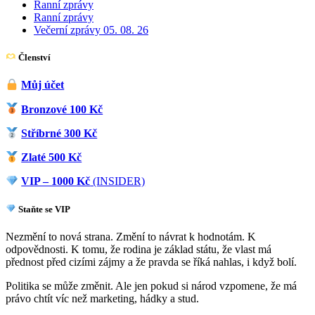
Ranní zprávy
Ranní zprávy
Večerní zprávy 05. 08. 26
Členství
Můj účet
Bronzové 100 Kč
Stříbrné 300 Kč
Zlaté 500 Kč
VIP – 1000 Kč
(INSIDER)
Staňte se VIP
Nezmění to nová strana. Změní to návrat k hodnotám. K
odpovědnosti. K tomu, že rodina je základ státu, že vlast má
přednost před cizími zájmy a že pravda se říká nahlas, i když bolí.
Politika se může změnit. Ale jen pokud si národ vzpomene, že má
právo chtít víc než marketing, hádky a stud.