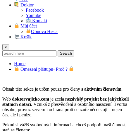
Doktor
Facebook
Youtube
Kontakt
Můj účet
Obnova Hesla
Košík
×
Search
Home
Omezení přístupu- Proč ?
Obsah této sekce je určen pouze pro členy
s aktivním členstvím.
Web
doktorvajicko.com
je zcela
nezávislý projekt bez jakýchkoli
státních dotací
. Vzniká z přesvědčení a osobního nasazení. Tvorba
obsahu, provoz serveru i ochrana proti cenzuře něco stojí – nejen
čas, ale i peníze.
Pokud si vážíš svobodných informací a chceš podpořit naši činnost,
staň se členem: