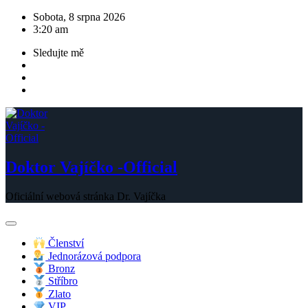
Skip
Sobota, 8 srpna 2026
to
3:20 am
content
Sledujte mě
Doktor Vajíčko -Official
Oficiální webová stránka Dr. Vajíčka
Členství
Jednorázová podpora
Bronz
Stříbro
Zlato
VIP