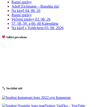
Ranní zprávy
Adolf Eichmann – Banalita zla!
Na kávě 04. 08. 26
Ranní zprávy
Večerní zprávy 03. 08. 26
57.,58.,59. a 60. díl Kalendária
Na kávě s Vojtěchem 03. 08. 2026
Sdílet povoleno
Sociální sítě
Instagram
Doktor Vajíčko – YouTube