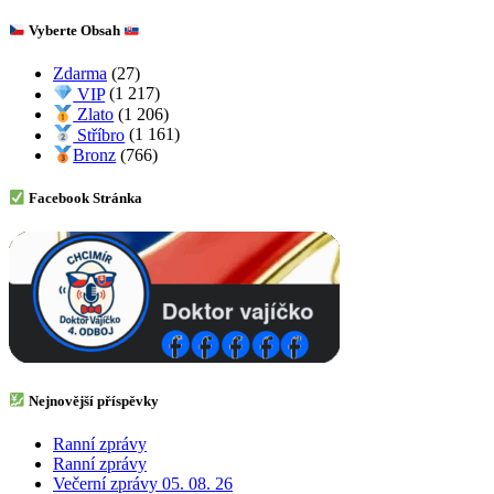
Vyberte Obsah
Zdarma
(27)
VIP
(1 217)
Zlato
(1 206)
Stříbro
(1 161)
Bronz
(766)
Facebook Stránka
Nejnovější příspěvky
Ranní zprávy
Ranní zprávy
Večerní zprávy 05. 08. 26