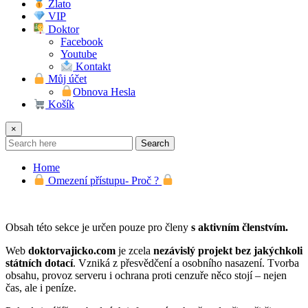
Zlato
VIP
Doktor
Facebook
Youtube
Kontakt
Můj účet
Obnova Hesla
Košík
×
Search
Home
Omezení přístupu- Proč ?
Obsah této sekce je určen pouze pro členy
s aktivním členstvím.
Web
doktorvajicko.com
je zcela
nezávislý projekt bez jakýchkoli
státních dotací
. Vzniká z přesvědčení a osobního nasazení. Tvorba
obsahu, provoz serveru i ochrana proti cenzuře něco stojí – nejen
čas, ale i peníze.