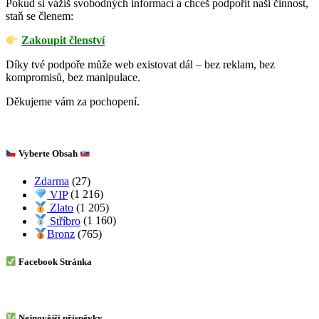
Pokud si vážíš svobodných informací a chceš podpořit naši činnost,
staň se členem:
Zakoupit členství
Díky tvé podpoře může web existovat dál – bez reklam, bez
kompromisů, bez manipulace.
Děkujeme vám za pochopení.
Vyberte Obsah
Zdarma
(27)
VIP
(1 216)
Zlato
(1 205)
Stříbro
(1 160)
Bronz
(765)
Facebook Stránka
Nejnovější příspěvky