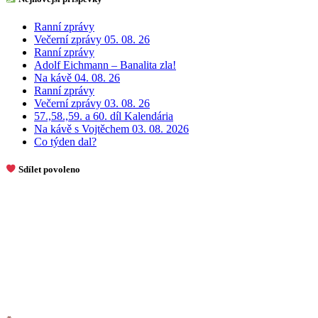
Ranní zprávy
Večerní zprávy 05. 08. 26
Ranní zprávy
Adolf Eichmann – Banalita zla!
Na kávě 04. 08. 26
Ranní zprávy
Večerní zprávy 03. 08. 26
57.,58.,59. a 60. díl Kalendária
Na kávě s Vojtěchem 03. 08. 2026
Co týden dal?
Sdílet povoleno