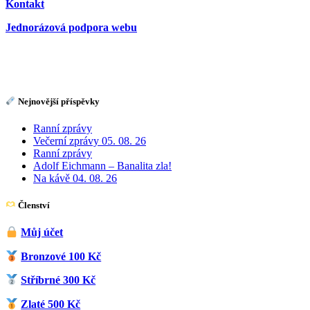
Kontakt
Jednorázová podpora webu
Nejnovější příspěvky
Ranní zprávy
Večerní zprávy 05. 08. 26
Ranní zprávy
Adolf Eichmann – Banalita zla!
Na kávě 04. 08. 26
Členství
Můj účet
Bronzové 100 Kč
Stříbrné 300 Kč
Zlaté 500 Kč