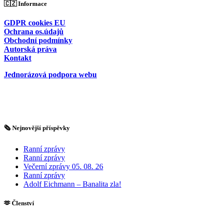
🇨🇿 Informace
GDPR cookies EU
Ochrana os.údajů
Obchodní podmínky
Autorská práva
Kontakt
Jednorázová podpora webu
🗞️ Nejnovější příspěvky
Ranní zprávy
Ranní zprávy
Večerní zprávy 05. 08. 26
Ranní zprávy
Adolf Eichmann – Banalita zla!
🫶 Členství