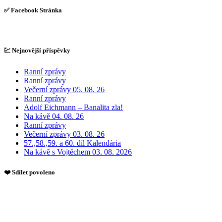
✅ Facebook Stránka
💹 Nejnovější příspěvky
Ranní zprávy
Ranní zprávy
Večerní zprávy 05. 08. 26
Ranní zprávy
Adolf Eichmann – Banalita zla!
Na kávě 04. 08. 26
Ranní zprávy
Večerní zprávy 03. 08. 26
57.,58.,59. a 60. díl Kalendária
Na kávě s Vojtěchem 03. 08. 2026
❤️ Sdílet povoleno