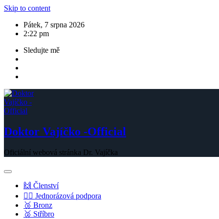
Skip to content
Pátek, 7 srpna 2026
2:22 pm
Sledujte mě
Doktor Vajíčko -Official
Oficiální webová stránka Dr. Vajíčka
🙌 Členství
💁‍♂️ Jednorázová podpora
🥉 Bronz
🥈 Stříbro