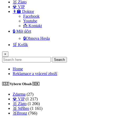
🥇 Zlato
💎 VIP
👨‍🏫 Doktor
Facebook
Youtube
📩 Kontakt
🔒 Můj účet
🔒Obnova Hesla
🛒 Košík
×
Search
Home
Reklamace a vrácení zboží
🇨🇿 Vyberte Obsah 🇸🇰
Zdarma
(27)
💎 VIP
(1 217)
🥇 Zlato
(1 206)
🥈 Stříbro
(1 161)
🥉Bronz
(766)