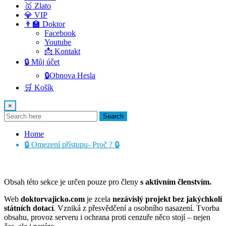
🥇 Zlato
💎 VIP
👨‍🏫 Doktor
Facebook
Youtube
📩 Kontakt
🔒 Můj účet
🔒Obnova Hesla
🛒 Košík
×
Search
Home
🔒 Omezení přístupu- Proč ? 🔒
Obsah této sekce je určen pouze pro členy
s aktivním členstvím.
Web
doktorvajicko.com
je zcela
nezávislý projekt bez jakýchkoli
státních dotací
. Vzniká z přesvědčení a osobního nasazení. Tvorba
obsahu, provoz serveru i ochrana proti cenzuře něco stojí – nejen