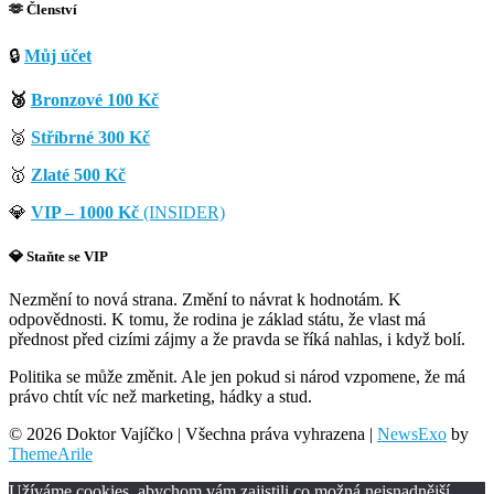
🫶 Členství
🔒
Můj účet
🥉
Bronzové 100 Kč
🥈
Stříbrné 300 Kč
🥇
Zlaté 500 Kč
💎
VIP – 1000 Kč
(INSIDER)
💎 Staňte se VIP
Nezmění to nová strana. Změní to návrat k hodnotám. K
odpovědnosti. K tomu, že rodina je základ státu, že vlast má
přednost před cizími zájmy a že pravda se říká nahlas, i když bolí.
Politika se může změnit. Ale jen pokud si národ vzpomene, že má
právo chtít víc než marketing, hádky a stud.
© 2026 Doktor Vajíčko | Všechna práva vyhrazena
|
NewsExo
by
ThemeArile
Užíváme cookies, abychom vám zajistili co možná nejsnadnější