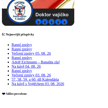
💹 Nejnovější příspěvky
Ranní zprávy
Ranní zprávy
Večerní zprávy 05. 08. 26
Ranní zprávy
Adolf Eichmann – Banalita zla!
Na kávě 04. 08. 26
Ranní zprávy
Večerní zprávy 03. 08. 26
57.,58.,59. a 60. díl Kalendária
Na kávě s Vojtěchem 03. 08. 2026
❤️ Sdílet povoleno