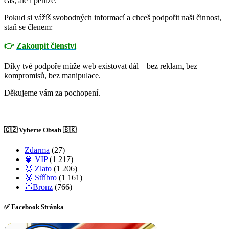
čas, ale i peníze.
Pokud si vážíš svobodných informací a chceš podpořit naši činnost,
staň se členem:
👉
Zakoupit členství
Díky tvé podpoře může web existovat dál – bez reklam, bez
kompromisů, bez manipulace.
Děkujeme vám za pochopení.
🇨🇿 Vyberte Obsah 🇸🇰
Zdarma
(27)
💎 VIP
(1 217)
🥇 Zlato
(1 206)
🥈 Stříbro
(1 161)
🥉Bronz
(766)
✅ Facebook Stránka