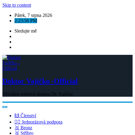
Skip to content
Pátek, 7 srpna 2026
2:23:56 PM
Sledujte mě
Doktor Vajíčko -Official
Oficiální webová stránka Dr. Vajíčka
🙌 Členství
💁‍♂️ Jednorázová podpora
🥉 Bronz
🥈 Stříbro