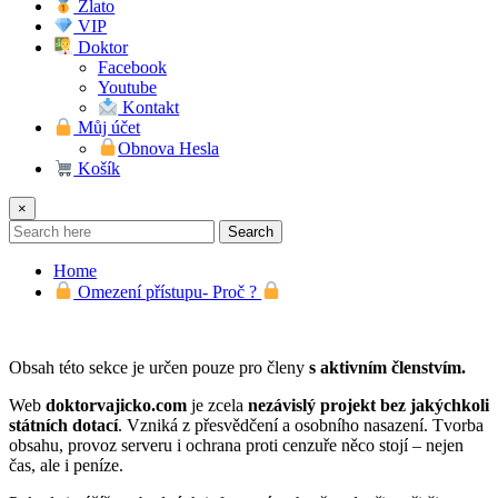
Zlato
VIP
Doktor
Facebook
Youtube
Kontakt
Můj účet
Obnova Hesla
Košík
×
Search
Home
Omezení přístupu- Proč ?
Obsah této sekce je určen pouze pro členy
s aktivním členstvím.
Web
doktorvajicko.com
je zcela
nezávislý projekt bez jakýchkoli
státních dotací
. Vzniká z přesvědčení a osobního nasazení. Tvorba
obsahu, provoz serveru i ochrana proti cenzuře něco stojí – nejen
čas, ale i peníze.