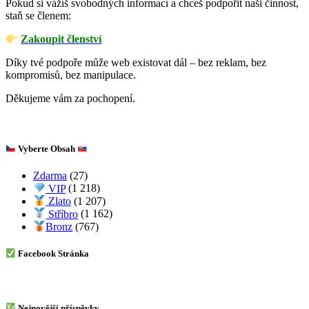
Pokud si vážíš svobodných informací a chceš podpořit naši činnost,
staň se členem:
Zakoupit členství
Díky tvé podpoře může web existovat dál – bez reklam, bez
kompromisů, bez manipulace.
Děkujeme vám za pochopení.
Vyberte Obsah
Zdarma
(27)
VIP
(1 218)
Zlato
(1 207)
Stříbro
(1 162)
Bronz
(767)
Facebook Stránka
Nejnovější příspěvky