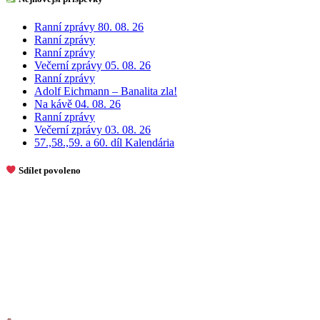
Ranní zprávy 80. 08. 26
Ranní zprávy
Ranní zprávy
Večerní zprávy 05. 08. 26
Ranní zprávy
Adolf Eichmann – Banalita zla!
Na kávě 04. 08. 26
Ranní zprávy
Večerní zprávy 03. 08. 26
57.,58.,59. a 60. díl Kalendária
Sdílet povoleno