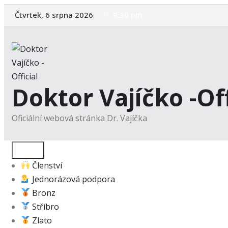
Skip
Čtvrtek, 6 srpna 2026
9:30 pm
to
content
Doktor Vajíčko -Off
Oficiální webová stránka Dr. Vajíčka
Členství
Jednorázová podpora
Bronz
Stříbro
Zlato