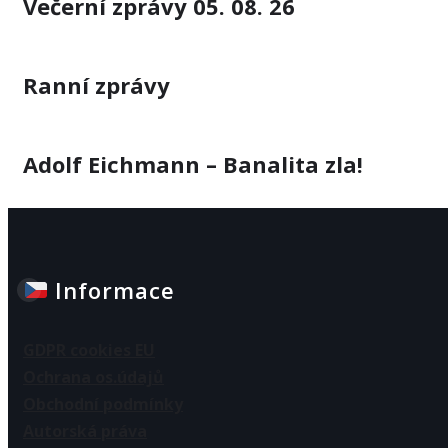
Večerní zprávy 05. 08. 26
Ranní zprávy
Adolf Eichmann – Banalita zla!
Informace
GDPR cookies EU
Ochrana os.údajů
Obchodní podmínky
Autorská práva