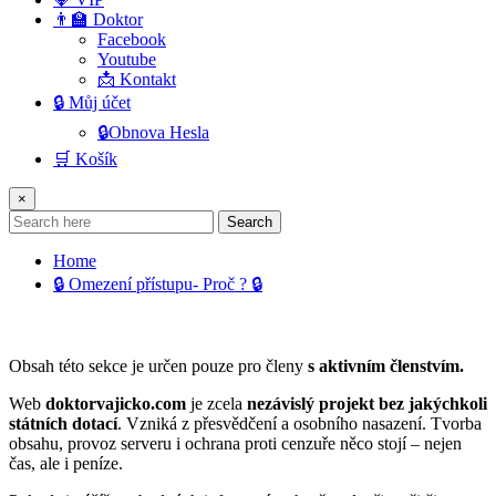
👨‍🏫 Doktor
Facebook
Youtube
📩 Kontakt
🔒 Můj účet
🔒Obnova Hesla
🛒 Košík
×
Search
Home
🔒 Omezení přístupu- Proč ? 🔒
Obsah této sekce je určen pouze pro členy
s aktivním členstvím.
Web
doktorvajicko.com
je zcela
nezávislý projekt bez jakýchkoli
státních dotací
. Vzniká z přesvědčení a osobního nasazení. Tvorba
obsahu, provoz serveru i ochrana proti cenzuře něco stojí – nejen
čas, ale i peníze.