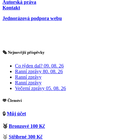
Autorská práva
Kontakt
Jednorázová podpora webu
🗞️ Nejnovější příspěvky
Co týden dal? 09. 08. 26
Ranní zprávy 80. 08. 26
Ranní zprávy
Ranní zprávy
Večerní zprávy 05. 08. 26
🫶 Členství
🔒
Můj účet
🥉
Bronzové 100 Kč
🥈
Stříbrné 300 Kč