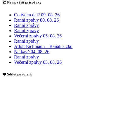
💹 Nejnovější příspěvky
Co týden dal? 09. 08. 26
Ranní zprávy 80. 08. 26
Ranní zprávy
Ranní zprávy
Večerní zprávy 05. 08. 26
Ranní zprávy
Adolf Eichmann – Banalita zla!
Na kávě 04. 08. 26
Ranní zprávy
Večerní zprávy 03. 08. 26
❤️ Sdílet povoleno