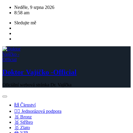
Skip
Neděle, 9 srpna 2026
to
8:58 am
content
Sledujte mě
Doktor Vajíčko -Official
Oficiální webová stránka Dr. Vajíčka
🙌 Členství
💁‍♂️ Jednorázová podpora
🥉 Bronz
🥈 Stříbro
🥇 Zlato
💎 VIP