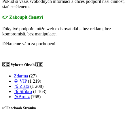
Pokud si vážíš svobodných informací a chceš podpořit naši činnost,
staň se členem:
👉
Zakoupit členství
Díky tvé podpoře může web existovat dál – bez reklam, bez
kompromisů, bez manipulace.
Děkujeme vám za pochopení.
🇨🇿 Vyberte Obsah 🇸🇰
Zdarma
(27)
💎 VIP
(1 219)
🥇 Zlato
(1 208)
🥈 Stříbro
(1 163)
🥉Bronz
(768)
✅ Facebook Stránka