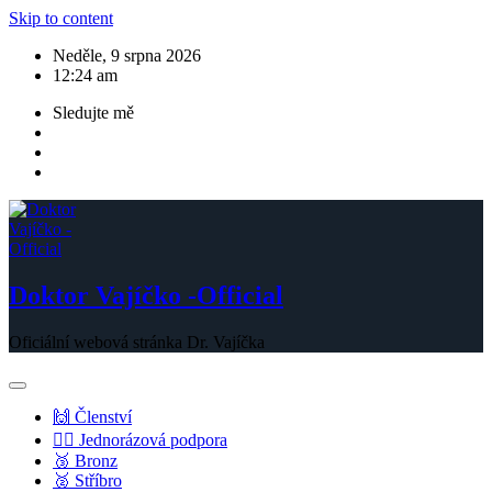
Skip to content
Neděle, 9 srpna 2026
12:24 am
Sledujte mě
Doktor Vajíčko -Official
Oficiální webová stránka Dr. Vajíčka
🙌 Členství
💁‍♂️ Jednorázová podpora
🥉 Bronz
🥈 Stříbro