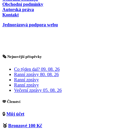
Obchodní podmínky
Autorská práva
Kontakt
Jednorázová podpora webu
🗞️ Nejnovější příspěvky
Co týden dal? 09. 08. 26
Ranní zprávy 80. 08. 26
Ranní zprávy
Ranní zprávy
Večerní zprávy 05. 08. 26
🫶 Členství
🔒
Můj účet
🥉
Bronzové 100 Kč