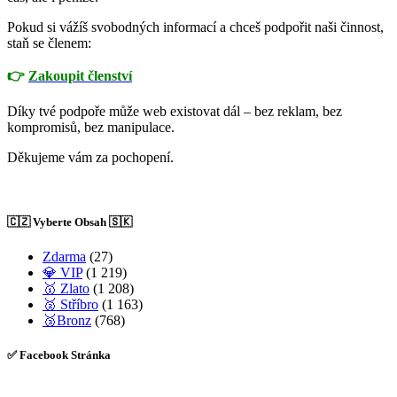
Pokud si vážíš svobodných informací a chceš podpořit naši činnost,
staň se členem:
👉
Zakoupit členství
Díky tvé podpoře může web existovat dál – bez reklam, bez
kompromisů, bez manipulace.
Děkujeme vám za pochopení.
🇨🇿 Vyberte Obsah 🇸🇰
Zdarma
(27)
💎 VIP
(1 219)
🥇 Zlato
(1 208)
🥈 Stříbro
(1 163)
🥉Bronz
(768)
✅ Facebook Stránka