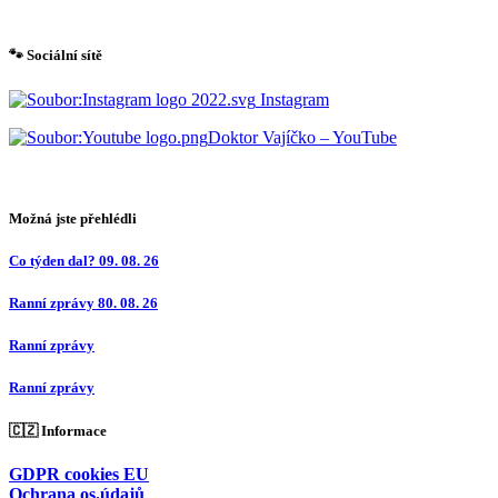
🐾 Sociální sítě
Instagram
Doktor Vajíčko – YouTube
Možná jste přehlédli
Co týden dal? 09. 08. 26
Ranní zprávy 80. 08. 26
Ranní zprávy
Ranní zprávy
🇨🇿 Informace
GDPR cookies EU
Ochrana os.údajů