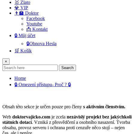
🥇 Zlato
💎 VIP
👨‍🏫 Doktor
Facebook
Youtube
📩 Kontakt
🔒 Můj účet
🔒Obnova Hesla
🛒 Košík
×
Search
Home
🔒 Omezení přístupu- Proč ? 🔒
Obsah této sekce je určen pouze pro členy
s aktivním členstvím.
Web
doktorvajicko.com
je zcela
nezávislý projekt bez jakýchkoli
státních dotací
. Vzniká z přesvědčení a osobního nasazení. Tvorba
obsahu, provoz serveru i ochrana proti cenzuře něco stojí – nejen
čas, ale i peníze.