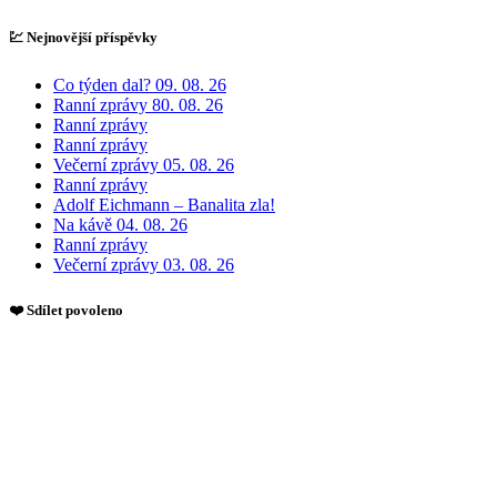
💹 Nejnovější příspěvky
Co týden dal? 09. 08. 26
Ranní zprávy 80. 08. 26
Ranní zprávy
Ranní zprávy
Večerní zprávy 05. 08. 26
Ranní zprávy
Adolf Eichmann – Banalita zla!
Na kávě 04. 08. 26
Ranní zprávy
Večerní zprávy 03. 08. 26
❤️ Sdílet povoleno