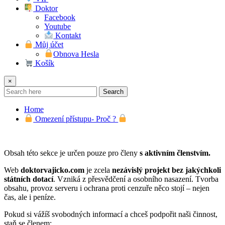
Doktor
Facebook
Youtube
Kontakt
Můj účet
Obnova Hesla
Košík
×
Search
Home
Omezení přístupu- Proč ?
Obsah této sekce je určen pouze pro členy
s aktivním členstvím.
Web
doktorvajicko.com
je zcela
nezávislý projekt bez jakýchkoli
státních dotací
. Vzniká z přesvědčení a osobního nasazení. Tvorba
obsahu, provoz serveru i ochrana proti cenzuře něco stojí – nejen
čas, ale i peníze.
Pokud si vážíš svobodných informací a chceš podpořit naši činnost,
staň se členem: