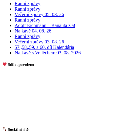
Ranní zprávy
Ranní zprávy
Večerní zprávy 05. 08. 26
Ranní zprávy
Adolf Eichmann – Banalita zla!
Na kávě 04. 08. 26
Ranní zprávy
Večerní zprávy 03. 08. 26
57.,58.,59. a 60. díl Kalendária
Na kávě s Vojtěchem 03. 08. 2026
Sdílet povoleno
Sociální sítě