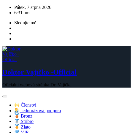
Skip
Pátek, 7 srpna 2026
to
6:31 am
content
Sledujte mě
Doktor Vajíčko -Official
Oficiální webová stránka Dr. Vajíčka
Členství
Jednorázová podpora
Bronz
Stříbro
Zlato
VIP