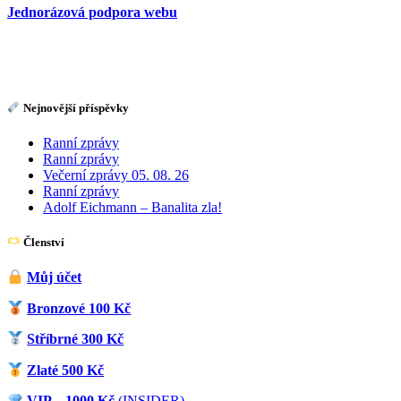
Jednorázová podpora webu
Nejnovější příspěvky
Ranní zprávy
Ranní zprávy
Večerní zprávy 05. 08. 26
Ranní zprávy
Adolf Eichmann – Banalita zla!
Členství
Můj účet
Bronzové 100 Kč
Stříbrné 300 Kč
Zlaté 500 Kč
VIP – 1000 Kč
(INSIDER)