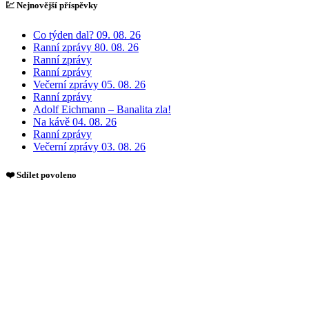
💹 Nejnovější příspěvky
Co týden dal? 09. 08. 26
Ranní zprávy 80. 08. 26
Ranní zprávy
Ranní zprávy
Večerní zprávy 05. 08. 26
Ranní zprávy
Adolf Eichmann – Banalita zla!
Na kávě 04. 08. 26
Ranní zprávy
Večerní zprávy 03. 08. 26
❤️ Sdílet povoleno