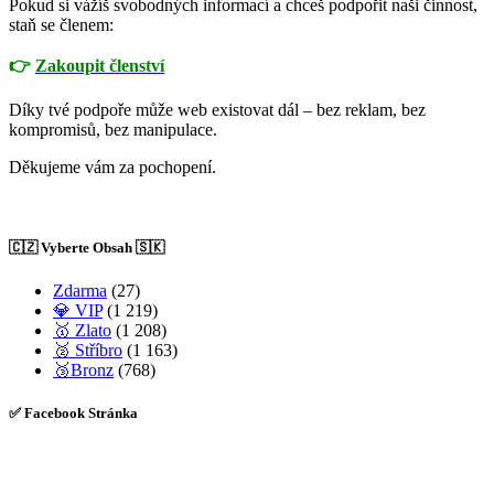
Pokud si vážíš svobodných informací a chceš podpořit naši činnost,
staň se členem:
👉
Zakoupit členství
Díky tvé podpoře může web existovat dál – bez reklam, bez
kompromisů, bez manipulace.
Děkujeme vám za pochopení.
🇨🇿 Vyberte Obsah 🇸🇰
Zdarma
(27)
💎 VIP
(1 219)
🥇 Zlato
(1 208)
🥈 Stříbro
(1 163)
🥉Bronz
(768)
✅ Facebook Stránka