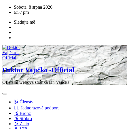
Skip
Sobota, 8 srpna 2026
to
6:57 pm
content
Sledujte mě
Doktor Vajíčko -Official
Oficiální webová stránka Dr. Vajíčka
🙌 Členství
💁‍♂️ Jednorázová podpora
🥉 Bronz
🥈 Stříbro
🥇 Zlato
💎 VIP