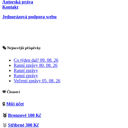
Autorská práva
Kontakt
Jednorázová podpora webu
🗞️ Nejnovější příspěvky
Co týden dal? 09. 08. 26
Ranní zprávy 80. 08. 26
Ranní zprávy
Ranní zprávy
Večerní zprávy 05. 08. 26
🫶 Členství
🔒
Můj účet
🥉
Bronzové 100 Kč
🥈
Stříbrné 300 Kč