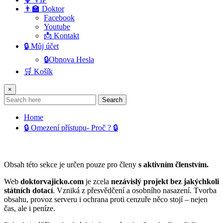
👨‍🏫 Doktor
Facebook
Youtube
📩 Kontakt
🔒 Můj účet
🔒Obnova Hesla
🛒 Košík
×
Search
Home
🔒 Omezení přístupu- Proč ? 🔒
Obsah této sekce je určen pouze pro členy
s aktivním členstvím.
Web
doktorvajicko.com
je zcela
nezávislý projekt bez jakýchkoli
státních dotací
. Vzniká z přesvědčení a osobního nasazení. Tvorba
obsahu, provoz serveru i ochrana proti cenzuře něco stojí – nejen
čas, ale i peníze.